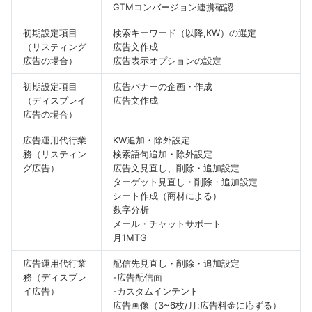
GTMコンバージョン連携確認
初期設定項目
検索キーワード（以降,KW）の選定
（リスティング
広告文作成
広告の場合）
広告表示オプションの設定
初期設定項目
広告バナーの企画・作成
（ディスプレイ
広告文作成
広告の場合）
広告運用代行業
KW追加・除外設定
務（リスティン
検索語句追加・除外設定
グ広告）
広告文見直し、削除・追加設定
ターゲット見直し・削除・追加設定
シート作成（商材による）
数字分析
メール・チャットサポート
月1MTG
広告運用代行業
配信先見直し・削除・追加設定
務（ディスプレ
-広告配信面
イ広告）
-カスタムインテント
広告画像（3~6枚/月:広告料金に応ずる）